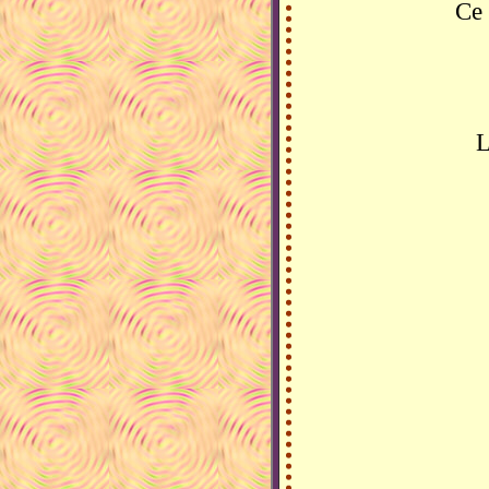
Ce 
L