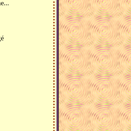
e...
gé