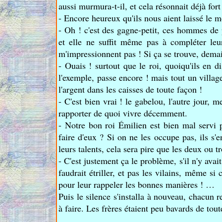
aussi murmura-t-il, et cela résonnait déjà for
- Encore heureux qu'ils nous aient laissé le m
- Oh ! c'est des gagne-petit, ces hommes de p
et elle ne suffit même pas à compléter leur
m'impressionnent pas ! Si ça se trouve, dema
- Ouais ! surtout que le roi, quoiqu'ils en
l'exemple, passe encore ! mais tout un village 
l'argent dans les caisses de toute façon !
- C'est bien vrai ! le gabelou, l'autre jour, m
rapporter de quoi vivre décemment.
- Notre bon roi Émilien est bien mal servi 
faire d'eux ? Si on ne les occupe pas, ils s'
leurs talents, cela sera pire que les deux ou t
- C'est justement ça le problème, s'il n'y avait
faudrait étriller, et pas les vilains, même s
pour leur rappeler les bonnes manières ! …
Puis le silence s'installa à nouveau, chacun 
à faire. Les frères étaient peu bavards de tout