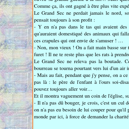
Comme ça, ils ont gagné à être plus vite expé
Le Grand Sec ne perdait jamais le nord, son
pensait toujours à son profit :
- Y en n'a pas dans le tas qui avaient d
qu'auraient domestiqué des animaux qui fallai
ces crapules qui ont envie de s'amuser ! …
- Non, mon vieux ! On a fait main basse sur t
furet ! Il ne te reste plus que les rats à prendr
Le Grand Sec ne releva pas la boutade. Ce
bourreau se tourna pourtant vers lui d'un air 
- Mais au fait, pendant que j'y pense, on a ce 
pas là : le père de l'enfant à l'ours soi-di
pouvez toujours aller voir…
Et il montra vaguement un coin de l'église, su
- Il n'a pas dû bouger, je crois, c'est un cul d
on n'a pas eu besoin de lui couper pour qu'il pa
monde par ici, à force de demander la chari