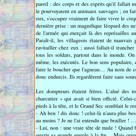
pareil : des corps et des esprits qu'il fallait
le pourvoyaient en animaux sauvages ; en fait 
eux, s'occuper vraiment de faire vivre le cirqu
dernière prise : un magnifique léopard des ne
de l'armée qui exerçait là des représailles a
Paraît-il, les villageois étaient de mauvais
ravitailler chez eux ; aussi fallait-il tranche
tous les soldats, partout dans le monde. On l
même, les exécutés. Le bon sens populaire, q
faire le boucher que l'agneau… Au nom de cet
donc endurcis. Ils regardèrent faire sans sour
Les dompteurs étaient frères. L'aîné des tr
charcutier » qui avait si bien officié. Celui
pieds à la tête, et le Grand Sec semblait le ren
- Ah ben ! dis donc ! celui-là n'aura plus bes
au moins ? Je ne l'ai entendu que brailler ! 
- Lui, non : une vraie tête de mule ! Quand bi
ouvrir sa grande gueule à la fin… Mais questi