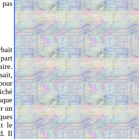
: pas
bait
 part
aire.
sait,
 pour
niché
esque
er un
ques
t le
d. Il