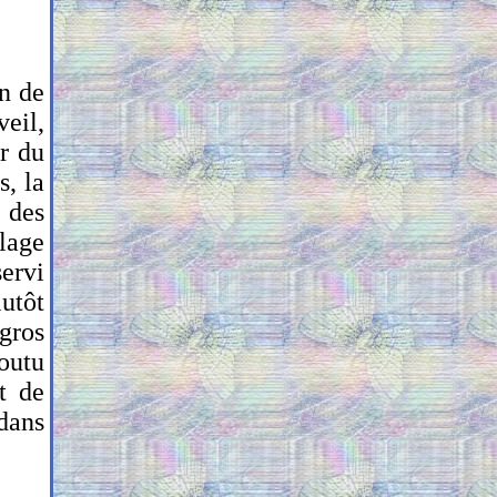
n de
veil,
ir du
s, la
t des
llage
ervi
lutôt
 gros
foutu
t de
 dans