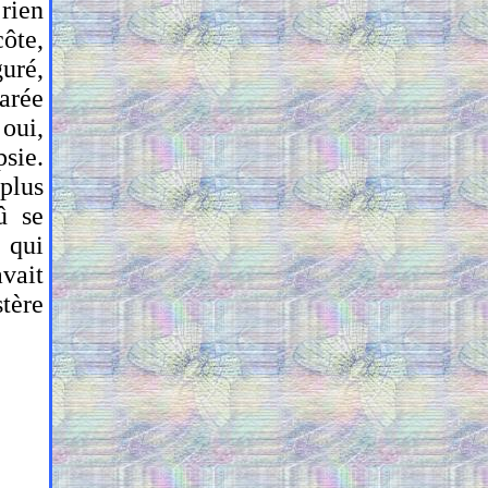
 rien
côte,
uré,
marée
 oui,
psie.
plus
û se
, qui
avait
tère