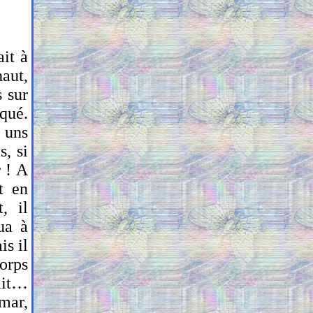
it à
haut,
s sur
rqué.
 uns
s, si
r ! A
t en
t, il
ua à
is il
corps
tait…
emar,