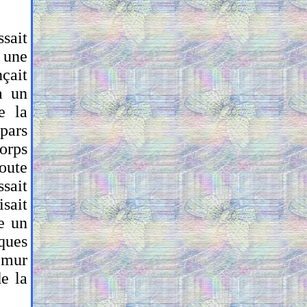
sait
r une
nçait
a un
e la
épars
corps
oute
ssait
sait
re un
ques
 mur
e la