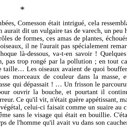
*
ées, Comesson était intrigué, cela ressembla
aurait dit un vulgaire tas de varech, un peu 
rôles de formes, ces amas de plantes, échoué
s oiseaux, il ne l'aurait pas spécialement rema
phoque là-dessous, va-t-en savoir ! Quelques
, pas trop rongé par la pollution ; en tout ca
lle taille… Les oiseaux avaient de quoi bouffe
lques morceaux de couleur dans la masse, e
sse qui dépassait ! … Un frisson le parcouru
 pour ouvrir la bouche, et pourtant il contin
rreur. Ce qu'il vit, n'était guère appétissant, ma
 végétal, celui-ci faisait comme un suaire au 
me sans le visage qui était en bouillie. C'é
orps de l'homme qu'il avait vu dans son cauch