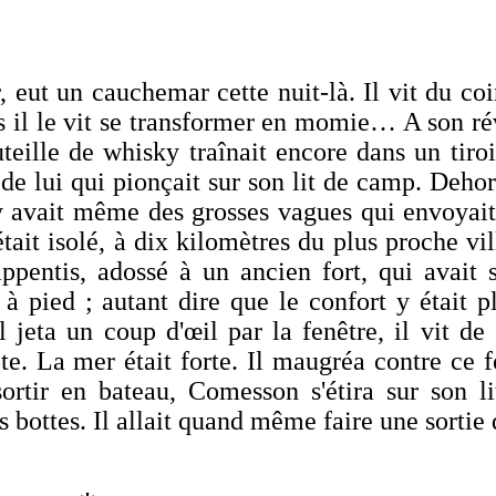
t un cauchemar cette nuit-là. Il vit du coi
s il le vit se transformer en momie… A son ré
uteille de whisky traînait encore dans un tiro
de lui qui pionçait sur son lit de camp. Dehor
l y avait même des grosses vagues qui envoyai
était isolé, à dix kilomètres du plus proche vi
ppentis, adossé à un ancien fort, qui avait s
à pied ; autant dire que le confort y était p
l jeta un coup d'œil par la fenêtre, il vit de
ôte. La mer était forte. Il maugréa contre ce 
ortir en bateau, Comesson s'étira sur son li
es bottes. Il allait quand même faire une sortie