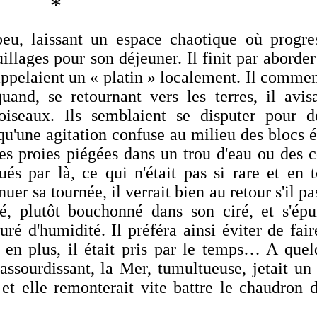
*
 laissant un espace chaotique où progres
llages pour son déjeuner. Il finit par aborde
appelaient un « platin » localement. Il comme
uand, se retournant vers les terres, il avis
oiseaux. Ils semblaient se disputer pour d
 qu'une agitation confuse au milieu des blocs 
 des proies piégées dans un trou d'eau ou des 
és par là, ce qui n'était pas si rare et en t
r sa tournée, il verrait bien au retour s'il pa
lé, plutôt bouchonné dans son ciré, et s'épui
uré d'humidité. Il préféra ainsi éviter de fai
; en plus, il était pris par le temps… A quel
ssourdissant, la Mer, tumultueuse, jetait un
et elle remonterait vite battre le chaudron d