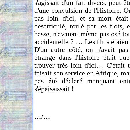
s'agissait d'un fait divers, peut-ê
d'une convulsion de l'Histoire. O
pas loin d'ici, et sa mort étai
désarticulé, roulé par les flots,
basse, n'avaient même pas osé tou
accidentelle ? … Les flics étaient 
D'un autre côté, on n'avait pa
étrange dans l'histoire était qu
trouver très loin d'ici… C'était 
faisait son service en Afrique, mai
pas été déclaré manquant entr
s'épaississait !
…/…