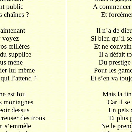
nt public
A commencer 
s chaînes ?
Et forcémen
maintenant
Il n’a de die
 voyez
Si bien qu’il s
os œillères
Et ne convain
du supplice
Il a défait t
ous mène
Du prestige 
ier lui-même
Pour les gamel
qui l’attend ?
Et s’en va touj
e est fou
Mais la fin
les montagnes
Car il se
eoir dessus
En pets 
creuser des trous
Et plus 
on s’emmêle
Ne le prend