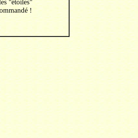
s "étoiles"
commandé !