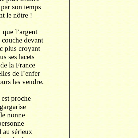
par son temps
t le nôtre !
u que l’argent
e couche devant
c plus croyant
ous ses lacets
de la France
les de l’enfer
ours les vendre.
 est proche
 gargarise
de nonne
personne
 au sérieux