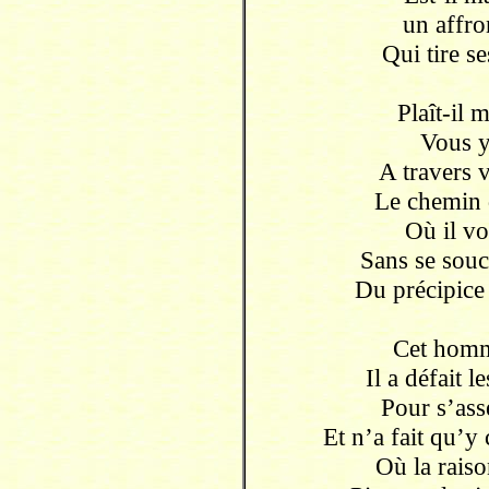
un affro
Qui tire se
Plaît-il 
Vous y
A travers v
Le chemin 
Où il v
Sans se souc
Du précipice 
Cet homm
Il a défait 
Pour s’ass
Et n’a fait qu’y 
Où la rais