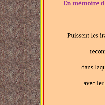
En mémoire d
Puissent les i
recon
dans laqu
avec le