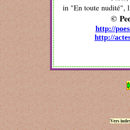
in "En toute nudité", 
© Pe
http://poes
http://acte
Vers inde