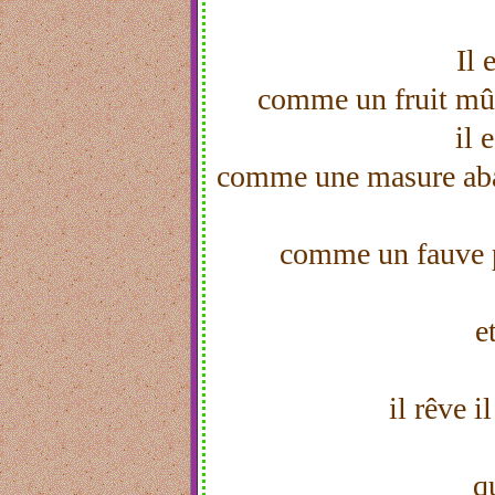
Il 
comme un fruit mû
il 
comme une masure aba
comme un fauve p
e
il rêve i
q