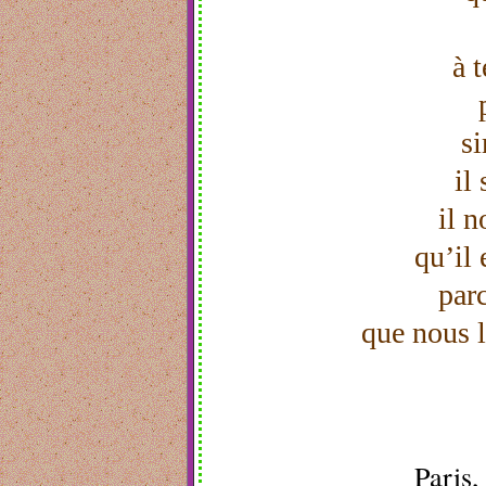
à t
s
il
il n
qu’il
parc
que nous 
Paris,