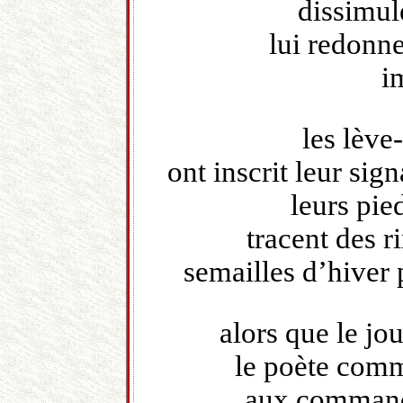
dissimul
lui redonn
i
les lèv
ont inscrit leur sig
leurs pie
tracent des 
semailles d’hiver 
alors que le jo
le poète comm
aux commande