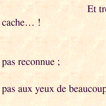
Et très riche, q
cache… !
Même la mère
pas reconnue ;
Notre trava
pas aux yeux de beaucou
Ils sont p