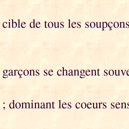
Eta
cible de tous les soupço
Les 
garçons se changent souv
En peti
; dominant les coeurs sens
Ils sont