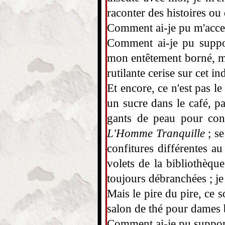
raconter des histoires ou 
Comment ai-je pu m'accept
Comment ai-je pu suppor
mon entêtement borné, ma
rutilante cerise sur cet 
Et encore, ce n'est pas le
un sucre dans le café, pa
gants de peau pour con
L'Homme Tranquille
; se
confitures différentes au 
volets de la bibliothèque
toujours débranchées ; j
Mais le pire du pire, ce
salon de thé pour dames 
Comment ai-je pu suppor