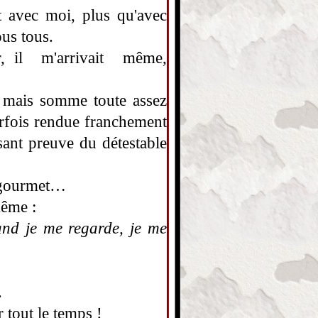
t avec moi, plus qu'avec
ous tous.
er, il m'arrivait même,
, mais somme toute assez
arfois rendue franchement
sant preuve du détestable
e gourmet…
même :
nd je me regarde, je me
.
r tout le temps !