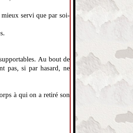
 mieux servi que par soi-
s.
insupportables. Au bout de
t pas, si par hasard, ne
rps à qui on a retiré son