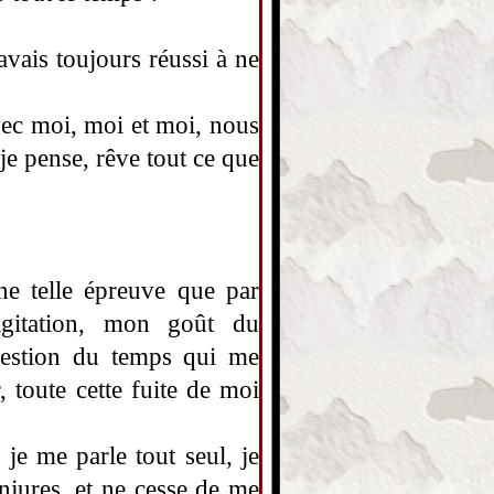
avais toujours réussi à ne
vec moi, moi et moi, nous
 je
pense, rêve tout ce que
e telle épreuve que par
agitation, mon goût du
e gestion du temps qui me
, toute cette fuite de moi
je me parle tout seul, je
injures, et ne cesse de me