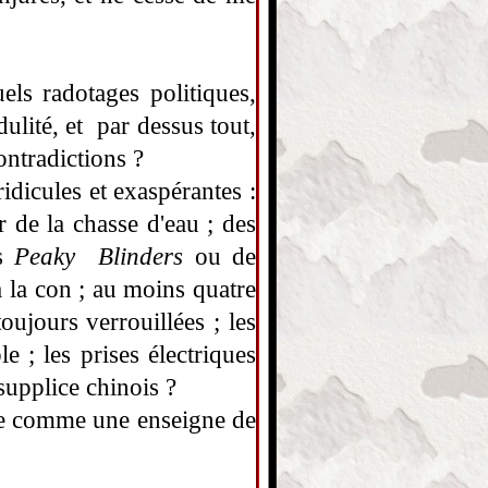
ls radotages politiques,
lité, et par dessus tout,
ontradictions ?
ridicules et exaspérantes :
r de la chasse d'eau ; des
es
Peaky Blinders
ou de
 la con ; au moins quatre
toujours verrouillées ; les
e ; les prises électriques
supplice chinois ?
che comme une enseigne de