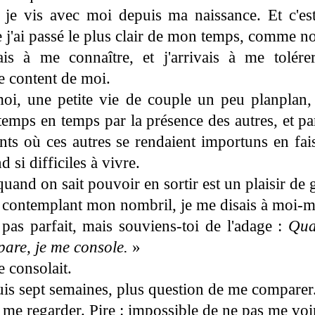
e vis avec moi depuis ma naissance. Et c'es
e j'ai passé le plus clair de mon temps, comme n
 à me connaître, et j'arrivais à me tolér
e content de moi.
i, une petite vie de couple un peu planplan
emps en temps par la présence des autres, et p
ts où ces autres se rendaient importuns en fai
d si difficiles à vivre.
quand on sait pouvoir en sortir est un plaisir d
 contemplant mon nombril, je me disais à moi-
 pas parfait, mais souviens-toi de l'adage :
Qua
are, je me console.
»
 consolait.
is sept semaines, plus question de me comparer
e me regarder. Pire : impossible de ne pas me voi