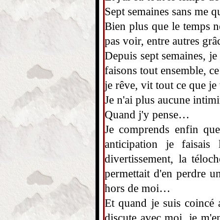
Sept semaines sans me qu
Bien plus que le temps né
pas voir, entre autres grâ
Depuis sept semaines, je
faisons tout ensemble, ce 
je rêve, vit tout ce que je 
Je n'ai plus aucune intimi
Quand j'y pense…
Je comprends enfin que
anticipation je faisa
divertissement, la téloc
permettait d'en perdre un
hors de moi…
Et quand je suis coincé 
discute avec moi, je m'en