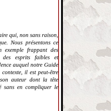
aire qui, non sans raison,
que. Nous présentons ce
n exemple frappant des
des esprits faibles et
dence auquel notre Guide
ontexte, il est peut-être
 son auteur dont la tête
té sans en compliquer le