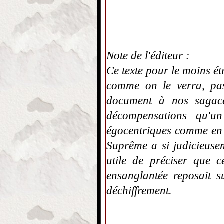
Note de l'éditeur :
Ce texte pour le moins ét
comme on le verra, pas
document à nos sagace
décompensations qu'un
égocentriques comme en 
Suprême a si judicieusem
utile de préciser que c
ensanglantée reposait s
déchiffrement.