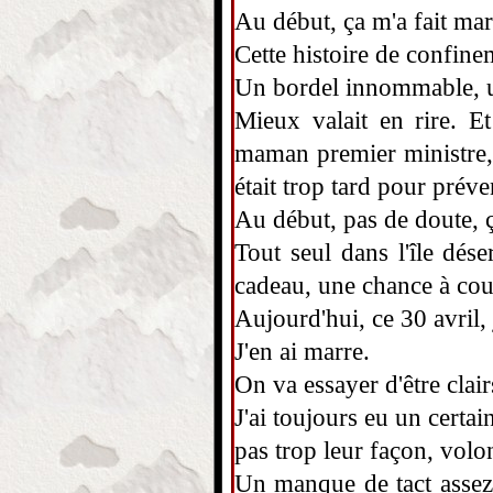
Au début, ça m'a fait mar
Cette histoire de confinem
Un bordel innommable, u
Mieux valait en rire. E
maman premier ministre, 
était trop tard pour préven
Au début, pas de doute, ç
Tout seul dans l'île dése
cadeau, une chance à coup
Aujourd'hui, ce 30 avril, 
J'en ai marre.
On va essayer d'être clair
J'ai toujours eu un certai
pas trop leur façon, volon
Un manque de tact assez 