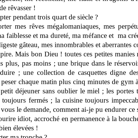
de rêvasser !
er pendant trois quart de siècle ?
ter mes rêves mégalomaniaques, mes perpétue
 faiblesse et ma dureté, ma méfance et ma crédu
indigeste gâteau, mes innombrables et aberrantes c
 pire. Mais bon Dieu ! toutes ces petites manies 
s plus, pas moins ; une brique dans le réservoi
duire ; une collection de casquettes digne d
 peser chaque matin plus cinq minutes de gym à
petit déjeuner sans oublier le miel ; les portes 
 toujours fermés ; la cuisine toujours impeccabl
e vous le demande, comment ai-je pu endurer ce 
 sourire idiot, accroché en permanence à la bou
bien élevées !
ter ma tronche ?