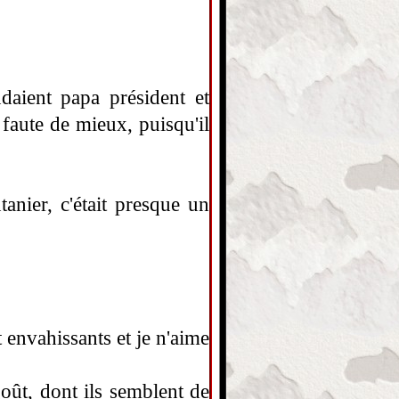
daient papa président et
faute de mieux, puisqu'il
tanier, c'était presque un
t envahissants et je n'aime
oût, dont ils semblent de